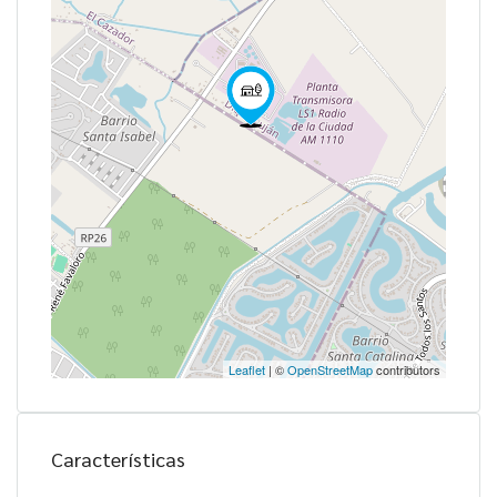
Leaflet
| ©
OpenStreetMap
contributors
Características