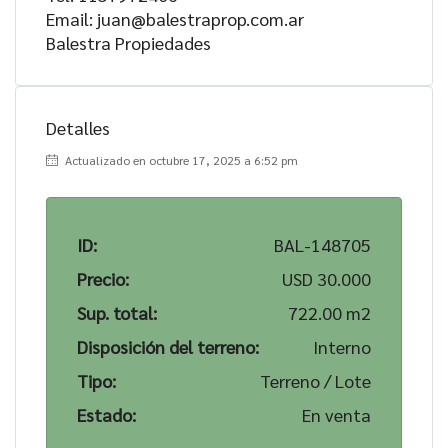
Email: juan@balestraprop.com.ar
Balestra Propiedades
Detalles
Actualizado en octubre 17, 2025 a 6:52 pm
ID:
BAL-148705
Precio:
USD 30.000
Sup. total:
722.00 m2
Disposición del terreno:
Interno
Tipo:
Terreno / Lote
Estado:
En venta