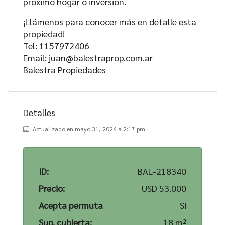
próximo hogar o inversión.
¡Llámenos para conocer más en detalle esta
propiedad!
Tel: 1157972406
Email: juan@balestraprop.com.ar
Balestra Propiedades
Detalles
Actualizado en mayo 31, 2026 a 2:17 pm
ID:
BAL-218340
Precio:
USD 53.000
Acepta permuta
Si
Sup. cubierta:
18 m²