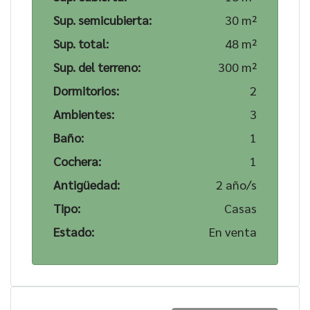
Sup. semicubierta:
30 m²
Sup. total:
48 m²
Sup. del terreno:
300 m²
Dormitorios:
2
Ambientes:
3
Baño:
1
Cochera:
1
Antigüedad:
2 año/s
Tipo:
Casas
Estado:
En venta