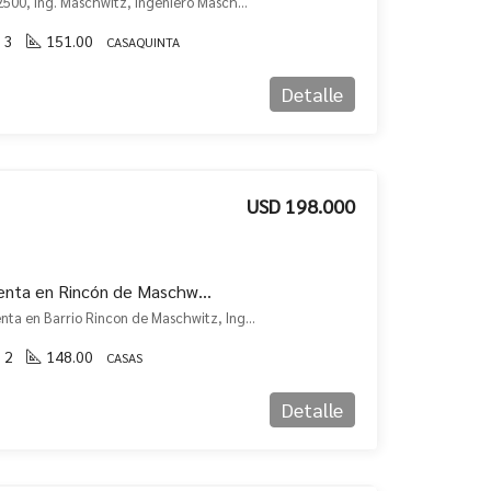
JMF. Quinta en Av. El Dorado 2500, Ing. Maschwitz, Ingeniero Maschwitz, Escobar
3
151.00
CASAQUINTA
Detalle
USD 198.000
Apto Crédito: Casa en venta en Rincón de Maschwitz
JMF. Apto Credito: Casa en Venta en Barrio Rincon de Maschwitz, Ingeniero Maschwitz, Escobar
2
148.00
CASAS
Detalle