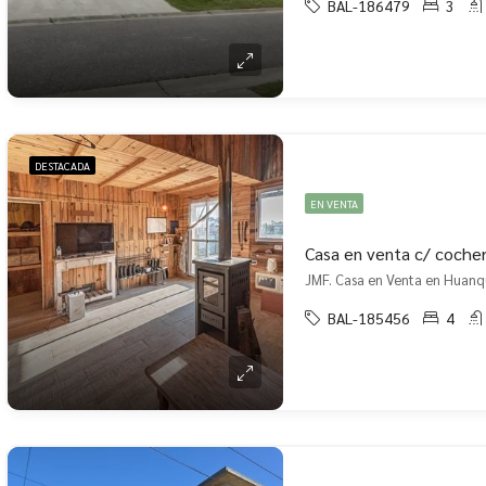
BAL-186479
3
DESTACADA
EN VENTA
Casa en venta c/ coche
BAL-185456
4