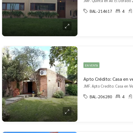
BAL-214617
4
EN VENTA
BAL-206280
4