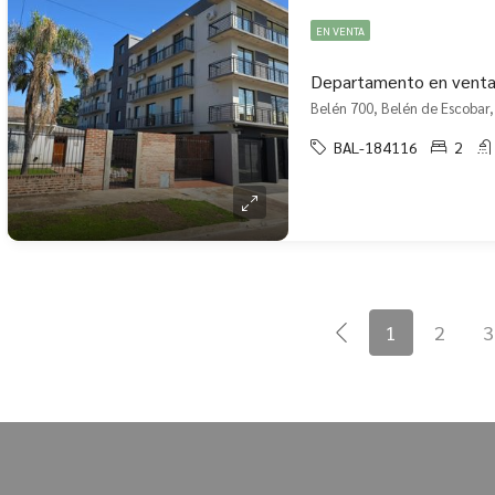
EN VENTA
Belén 700, Belén de Escobar,
BAL-184116
2
1
2
3